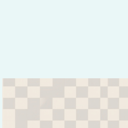
Перейти
к
содержимому