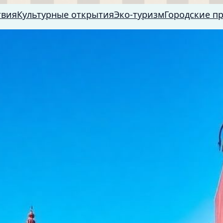
твия
Культурные открытия
Эко-туризм
Городские п