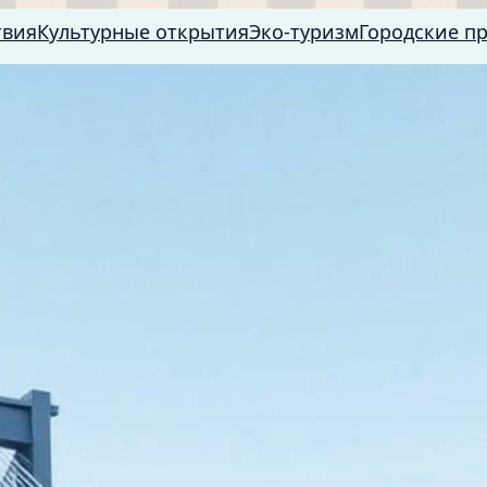
твия
Культурные открытия
Эко-туризм
Городские п