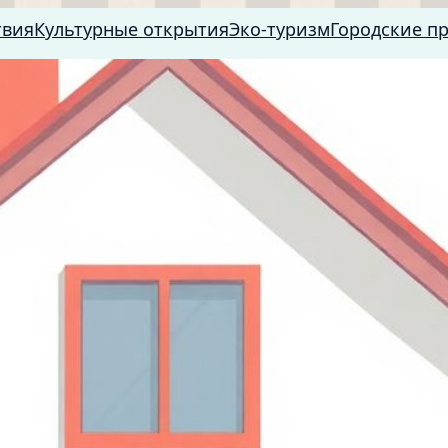
твия
Культурные открытия
Эко-туризм
Городские п