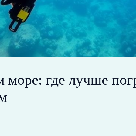
 море: где лучше по
м