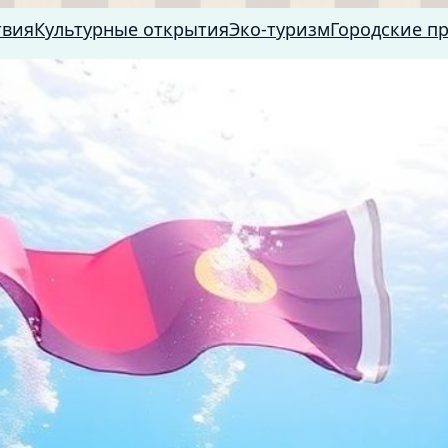
твия
Культурные открытия
Эко-туризм
Городские п