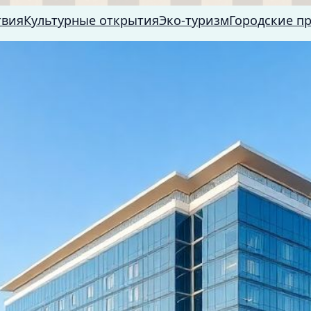
твия
Культурные открытия
Эко-туризм
Городские п