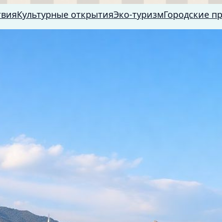
твия
Культурные открытия
Эко-туризм
Городские п