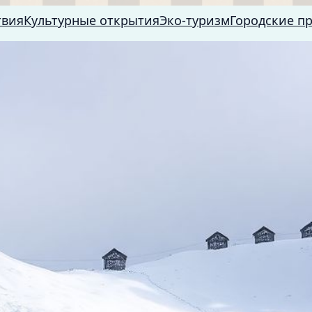
твия
Культурные открытия
Эко-туризм
Городские п