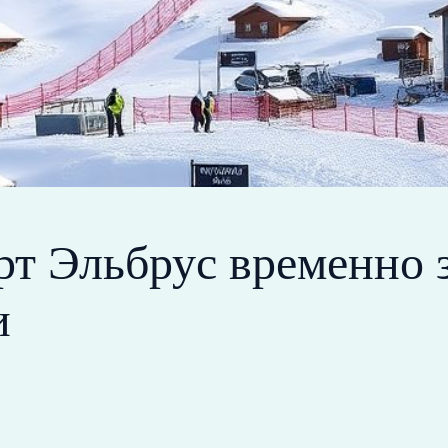
т Эльбрус временно з
и