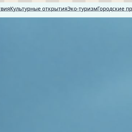
твия
Культурные открытия
Эко-туризм
Городские п