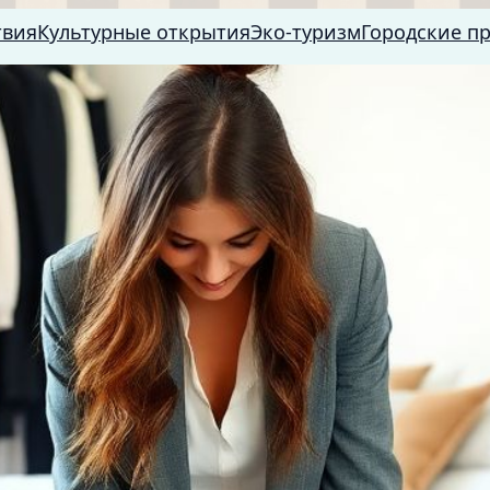
твия
Культурные открытия
Эко-туризм
Городские п