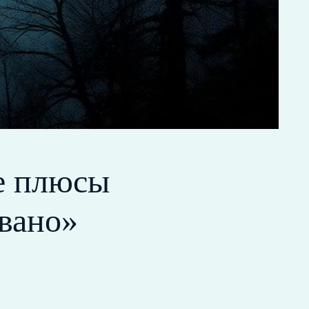
ые плюсы
вано»