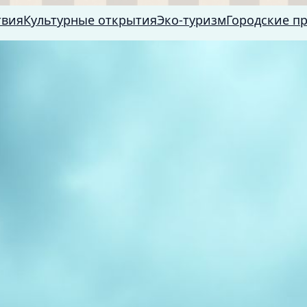
твия
Культурные открытия
Эко-туризм
Городские п