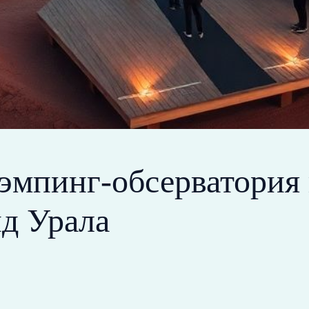
лэмпинг-обсерватория
нд Урала