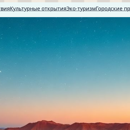
твия
Культурные открытия
Эко-туризм
Городские п